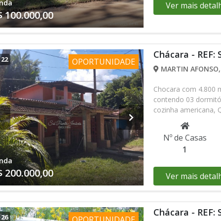
nda
Ver mais detal
pelos zap (13) 9812
$ 100.000,00
Chácara - REF: 
/
22
OPORTUNIDADE
MARTIN AFONSO, 
Chocara com 4.800 m
contendo 03 dormitóri
cozinha americana, 
precisando de manut
a lenha Valor de ve
Nº de Casas
venda com I.P.T.U Ag
1
98847-61-30 Falar c
nda
$ 200.000,00
Ver mais detal
Chácara - REF: 
/
26
OPORTUNIDADE