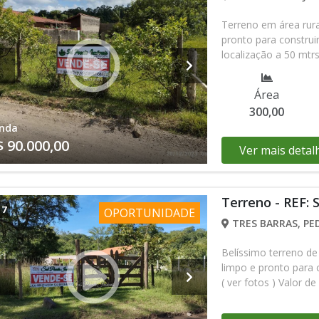
Terreno em área rura
pronto para construi
localização a 50 mtr
venda: R$ 90.000,00 (
98123-98-97 ou (13)
Área
300,00
nda
$ 90.000,00
Ver mais detal
Terreno - REF: 
/
7
OPORTUNIDADE
TRES BARRAS, PE
Belíssimo terreno d
limpo e pronto para 
( ver fotos ) Valor 
compra e venda com I
proprietário ( 70 mil