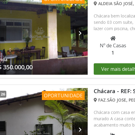
ALDEIA SÃO JOSÉ,
Chácara bem localiza
sendo 03 com suíte, 
lazer com piscina, c
com moveis parcial 
de compra e venda com
Nº de Casas
interesse do comprad
1
(13) 98847-61-30 Fa
nda
$ 350.000,00
Ver mais detal
Chácara - REF: 
/
26
OPORTUNIDADE
FAZ.SÃO JOSE, PE
Chácara com casa em
murado A casa conte
acabamento muito b
formado, espaço para