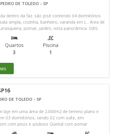
 PEDRO DE TOLEDO - SP
da dentro da faz. são José contendo 04 dormitórios
sala ampla, cozinha, banheiro, varanda em L . Área de
hurrasqueira, pomar, jardim, vista panorâmica. OBS:
Valor de venda:R$ 350.000,00 Documentação: Contrato
 I.P.T.U ( pode ser tirada a escritura se for de
Quartos
Piscina
or ) Agende sua visita pelos zap (13) 98123-98-97 ou
3
1
lar com Roberto
hes
SP16
DRO DE TOLEDO - SP
 laje em uma área de 2.000m2 de terreno plano e
m 03 dormitórios, sendo 02 com suíte, em
om com pisos e azulejos Quintal com pomar
 horta e etc. Área de lazer com piscina churrasqueia