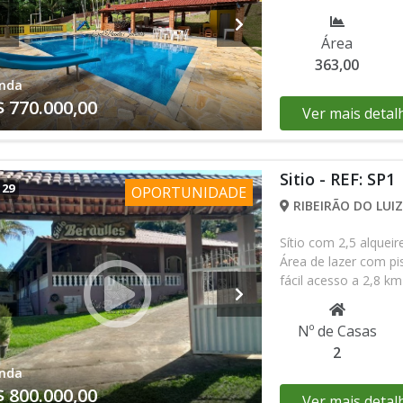
Área
363,00
nda
$ 770.000,00
Ver mais detal
Sitio - REF: SP1
/
29
OPORTUNIDADE
RIBEIRÃO DO LUIZ
Sítio com 2,5 alquei
Área de lazer com pis
fácil acesso a 2,8 km
Documentação: Com es
Estuda proposta ) Ag
Nº de Casas
9884761-30 falar co
2
nda
$ 800.000,00
Ver mais detal