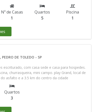
Nº de Casas
Quartos
Piscina
1
5
1
hes
, PEDRO DE TOLEDO - SP
res escriturado, com casa sede e casa para hospedes.
cina, churrasqueira, mini campo. play Grand, local de
 do asfalto e a 3.5 km do centro da cidade
critura Valor de vanda R$ 800.000,00 mil reais (
ende sua visita pelos zap (13) 98123-98-97 ou (13)
Quartos
m Roberto
3
hes