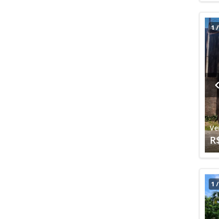
1
Ve
R
1