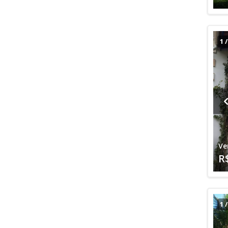
1
Ve
R
1