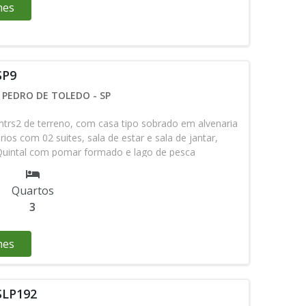
hes
3-98-97 ou (13) 98847-61-30 Falar com Roberto
SP9
PEDRO DE TOLEDO - SP
trs2 de terreno, com casa tipo sobrado em alvenaria
os com 02 suites, sala de estar e sala de jantar,
Quintal com pomar formado e lago de pesca
enção. Área de lazer com churrasqueia forno e fogão
nda R$ 200.00,00 Documentaçã : contrato de compra e
Quartos
ende sua viita pelos Zap (13 ) 98123-98-97 ou (13)
3
om Roberto.
hes
SLP192