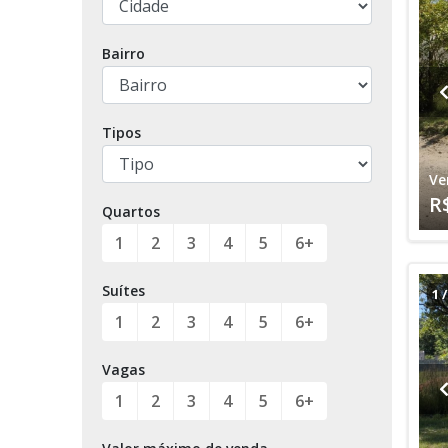
Bairro
Tipos
Ve
R
Quartos
1
2
3
4
5
6+
Suítes
1
1
2
3
4
5
6+
Vagas
1
2
3
4
5
6+