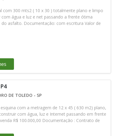
l com 300 mts2 ( 10 x 30 ) totalmente plano e limpo
r com água e luz e net passando a frente ótima
s do asfalto. Documentação: com escritura Valor de
 estuda proposta ) Agende sua visita pelos zap ( 13 )
 98847-61-30 falar com Roberto
hes
SP4
DRO DE TOLEDO - SP
e esquina com a metragem de 12 x 45 ( 630 m2) plano,
construir com água, luz e Internet passando em frente
de venda R$ 100.000,00 Documentação : Contrato de
.P.T.U OBS : Aceita financiamento direto com o
 de entrada e 15 parcelas de 2 mil Agende sua visita