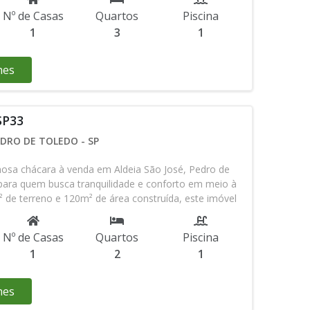
escritura Valor de venda R$ 380.000,00 ( estuda
Nº de Casas
Quartos
Piscina
isita pelos zap (13) 98123-98-97 ou (13) 98847-61-30
1
3
1
hes
SP33
EDRO DE TOLEDO - SP
osa chácara à venda em Aldeia São José, Pedro de
 para quem busca tranquilidade e conforto em meio à
de terreno e 120m² de área construída, este imóvel
eal para famílias e momentos de lazer. A residência
o em piso frio e azulejo até o teto, proporcionando
Nº de Casas
Quartos
Piscina
e elegante. As janelas e o portão de madeira
1
2
1
stico e acolhedor, enquanto a casa já vem mobiliada,
ua família desfrutarem sem preocupações. Entre os
 possui garagem privativa, água individualizada,
hes
de calor, espaço gourmet e churrasqueira para reunir