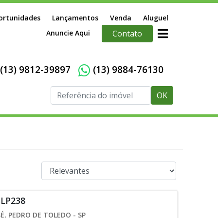
ortunidades
Lançamentos
Venda
Aluguel
Anuncie Aqui
Contato
(13) 9812-39897
(13) 9884-76130
OK
SLP238
É, PEDRO DE TOLEDO - SP